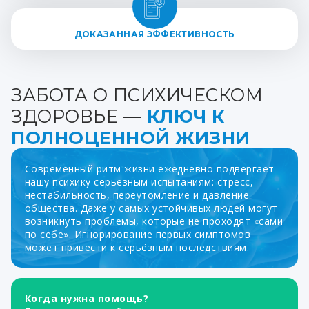
ДОКАЗАННАЯ ЭФФЕКТИВНОСТЬ
ЗАБОТА О ПСИХИЧЕСКОМ
ЗДОРОВЬЕ —
КЛЮЧ К
ПОЛНОЦЕННОЙ ЖИЗНИ
Современный ритм жизни ежедневно подвергает
нашу психику серьёзным испытаниям: стресс,
нестабильность, переутомление и давление
общества. Даже у самых устойчивых людей могут
возникнуть проблемы, которые не проходят «сами
по себе». Игнорирование первых симптомов
может привести к серьёзным последствиям.
Когда нужна помощь?