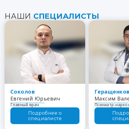
НАШИ
СПЕЦИАЛИСТЫ
Соколов
Геращенко
Евгений Юрьевич
Максим Вал
Главный врач
Психиатр-нарко
Подробнее о
Подро
специалисте
специ