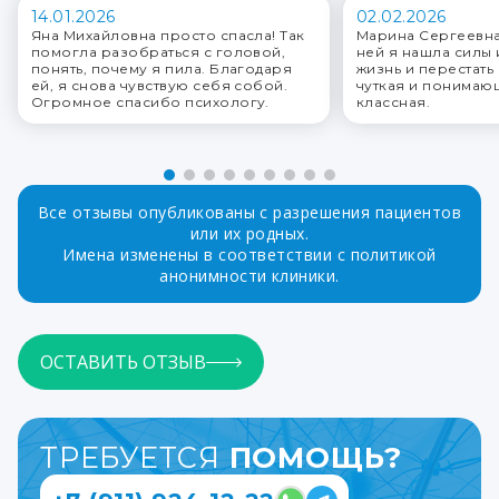
14.01.2026
02.02.2026
Яна Михайловна просто спасла! Так
Марина Сергеевна
помогла разобраться с головой,
ней я нашла силы
понять, почему я пила. Благодаря
жизнь и перестать 
ей, я снова чувствую себя собой.
чуткая и понимаю
Огромное спасибо психологу.
классная.
Все отзывы опубликованы с разрешения пациентов
или их родных.
Имена изменены в соответствии с политикой
анонимности клиники.
ОСТАВИТЬ ОТЗЫВ
ТРЕБУЕТСЯ
ПОМОЩЬ?