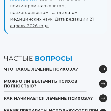
психиатром-наркологом,
психотерапевтом, кандидатом
медицинских наук. Дата редакции
21
апреля 2026 года
.
ЧАСТЫЕ
ВОПРОСЫ
ЧТО ТАКОЕ ЛЕЧЕНИЕ ПСИХОЗА?
МОЖНО ЛИ ВЫЛЕЧИТЬ ПСИХОЗ
Лечение психоза — это комплекс медицинских и
ПОЛНОСТЬЮ?
психотерапевтических мер, направленных на
устранение острых нарушений восприятия
КАК НАЧИНАЕТСЯ ЛЕЧЕНИЕ ПСИХОЗА?
В большинстве случаев острый психоз успешно
реальности. При психозе у человека могут
купируется, и человек возвращается к
появляться галлюцинации, бред,
нормальному состоянию. Однако важно
КАКИЕ ПРЕПАРАТЫ ИСПОЛЬЗУЮТСЯ ПРИ