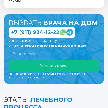
заново
ВЫЗВАТЬ
ВРАЧА НА ДОМ
+7 (911) 924-12-22
Или заполните заявку
и мы
оперативно перезвоним вам
Вызвать врача
Нажимая кнопку, вы соглашаетесь с
политикой
конфиденциальности
ЭТАПЫ
ЛЕЧЕБНОГО
ПРОЦЕССА