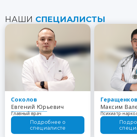
НАШИ
СПЕЦИАЛИСТЫ
Соколов
Геращенко
Евгений Юрьевич
Максим Вал
Главный врач
Психиатр-нарко
Подробнее о
Подро
специалисте
специ