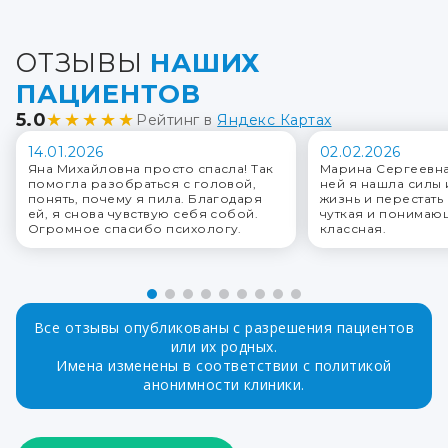
ОТЗЫВЫ
НАШИХ
ПАЦИЕНТОВ
5.0
★★★★★
Рейтинг в
Яндекс Картах
14.01.2026
02.02.2026
Яна Михайловна просто спасла! Так
Марина Сергеевна
помогла разобраться с головой,
ней я нашла силы
понять, почему я пила. Благодаря
жизнь и перестать 
ей, я снова чувствую себя собой.
чуткая и понимаю
Огромное спасибо психологу.
классная.
Все отзывы опубликованы с разрешения пациентов
или их родных.
Имена изменены в соответствии с политикой
анонимности клиники.