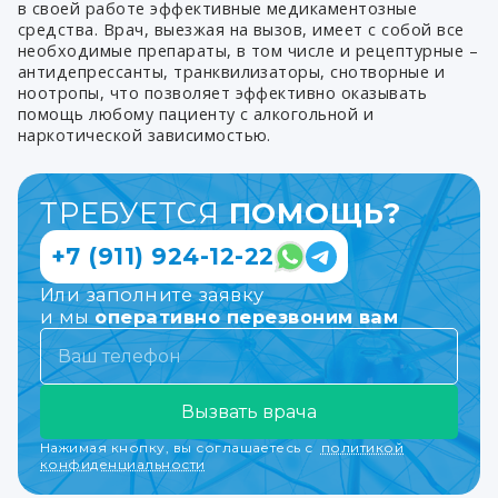
в своей работе эффективные медикаментозные
средства. Врач, выезжая на вызов, имеет с собой все
необходимые препараты, в том числе и рецептурные –
антидепрессанты, транквилизаторы, снотворные и
ноотропы, что позволяет эффективно оказывать
помощь любому пациенту с алкогольной и
наркотической зависимостью.
ТРЕБУЕТСЯ
ПОМОЩЬ?
+7 (911) 924-12-22
Или заполните заявку
и мы
оперативно перезвоним вам
Вызвать врача
Нажимая кнопку, вы соглашаетесь с
политикой
конфиденциальности